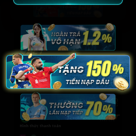
9BET cung cấp tất cả các giải đấu thể thao hàng đầu thế giới tại tất cả các
môn thể thao hấp dẫn như: Bóng đá, Bóng rổ, Quần vợt, Đua xe
F1,...Chúng tôi tự tin thỏa mãn nhu cầu cá cược của thành viên với hơn
4,000 trận đấu mỗi tháng
Copyright © 2023 Powered by 9BET
Đối tác trò chơi
Hình thức thanh toán